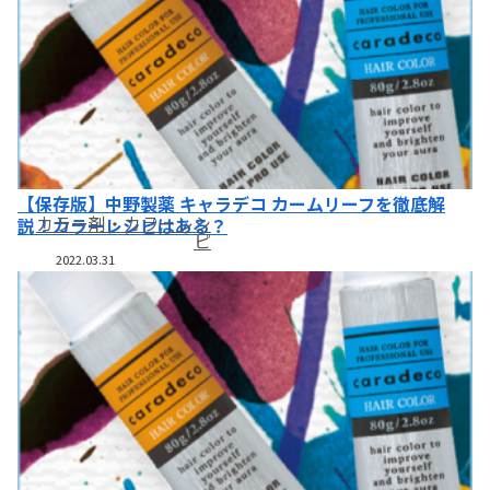
【保存版】中野製薬 キャラデコ カームリーフを徹底解
カラー剤・カラーレシ
説！カラーレシピはある？
ピ
2022.03.31