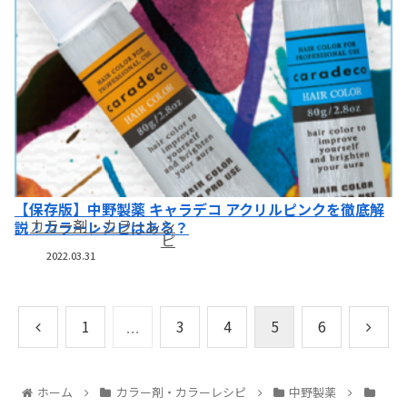
【保存版】中野製薬 キャラデコ アクリルピンクを徹底解
カラー剤・カラーレシ
説！カラーレシピはある？
ピ
2022.03.31
1
3
4
5
6
…
ホーム
カラー剤・カラーレシピ
中野製薬