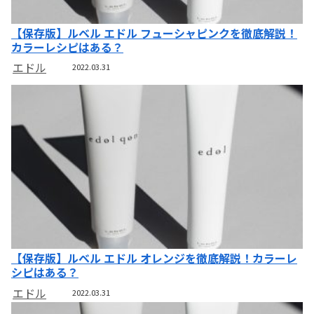
【保存版】ルベル エドル フューシャピンクを徹底解説！
カラーレシピはある？
エドル
2022.03.31
【保存版】ルベル エドル オレンジを徹底解説！カラーレ
シピはある？
エドル
2022.03.31