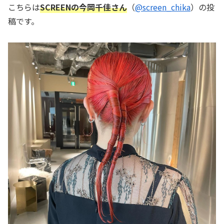
こちらは
SCREENの今岡千佳さん
（
@screen_chika
）の投
稿です。