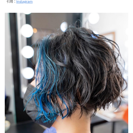
引用：
Instagram