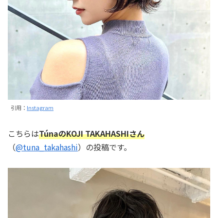
引用：
Instagram
こちらは
TúnaのKOJI TAKAHASHIさん
（
@tuna_takahashi
）の投稿です。