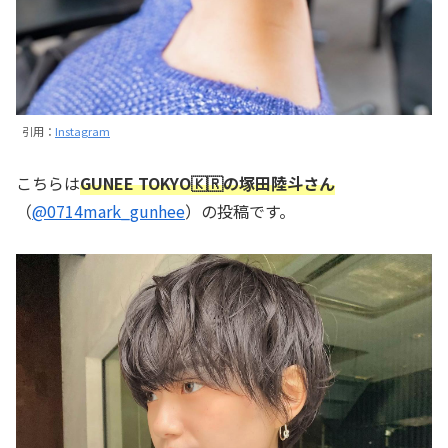
引用：
Instagram
こちらは
GUNEE TOKYO🇰🇷の塚田陸斗さん
（
@0714mark_gunhee
）の投稿です。