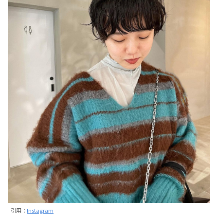
引用：
Instagram