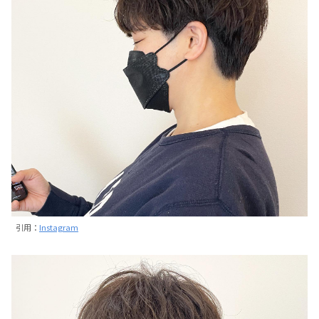
引用：
Instagram