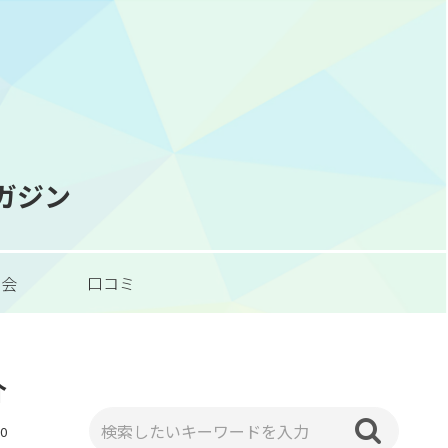
マガジン
習会
口コミ
介
10