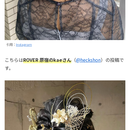
引用：
Instagram
こちらは
ROVER 原宿のkaeさん
（
@heckshon
）の投稿で
す。