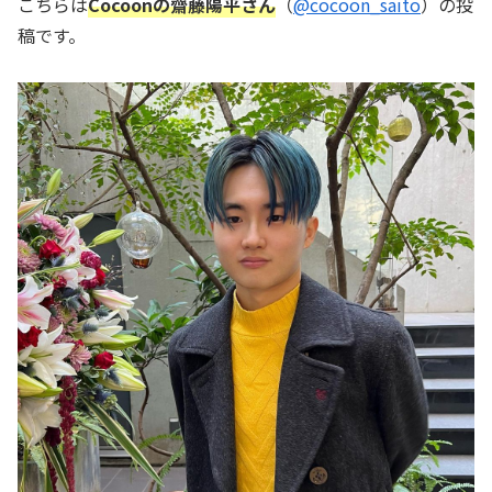
こちらは
Cocoonの齋藤陽平さん
（
@cocoon_saito
）の投
稿です。