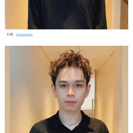
引用：
Instagram