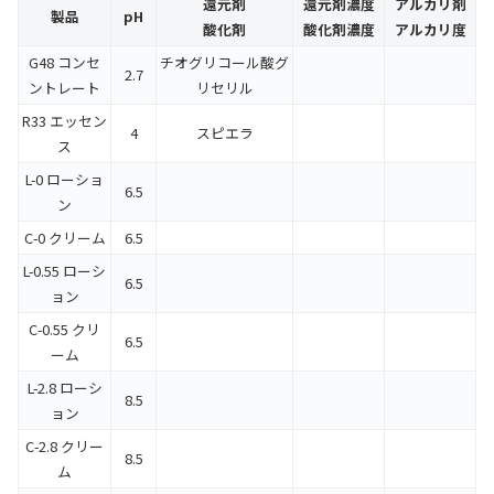
還元剤
還元剤濃度
アルカリ剤
製品
pH
酸化剤
酸化剤濃度
アルカリ度
G48 コンセ
チオグリコール酸グ
2.7
ントレート
リセリル
R33 エッセン
4
スピエラ
ス
L-0 ローショ
6.5
ン
C-0 クリーム
6.5
L-0.55 ローシ
6.5
ョン
C-0.55 クリ
6.5
ーム
L-2.8 ローシ
8.5
ョン
C-2.8 クリー
8.5
ム