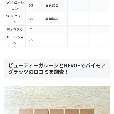
NO.2 ローシ
6.5
臭素酸塩
ョン
NO.2 クリー
6.5
臭素酸塩
ム
デオマスク
7
APローショ
7.5
ン
ビューティーガレージとREVO+でパイモア
グラッツの口コミを調査！