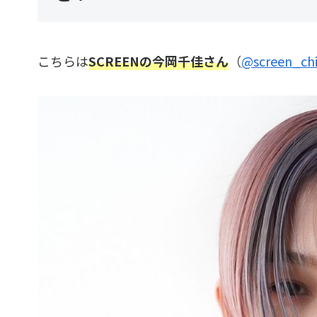
こちらは
SCREENの今岡千佳さん
（
@screen_ch